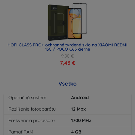
HOFI GLASS PRO+ ochranné tvrdené sklo na XIAOMI REDMI
13C / POCO C65 čierne
9,90 €
7,43 €
Všetko
Operačný systém
Android
Rozlíšenie fotoaparátu
12
Mpx
Frekvencia procesoru
1700
MHz
Pamäť RAM
4
GB