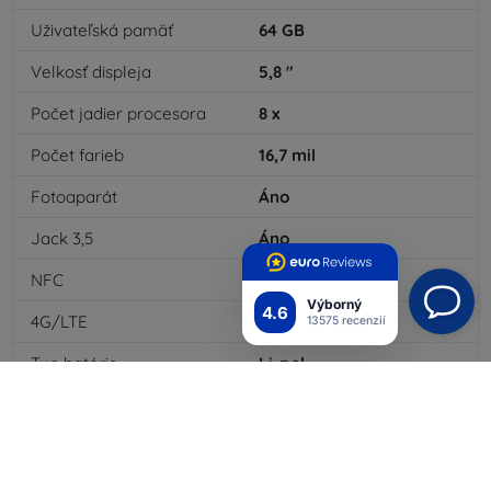
Uživateľská pamäť
64
GB
Velkosť displeja
5,8
"
Počet jadier procesora
8
x
Počet farieb
16,7
mil
Fotoaparát
Áno
Jack 3,5
Áno
NFC
Áno
Výborný
4.6
4G/LTE
Áno
13575 recenzií
Typ batérie
Li-pol
Kapacita baterky
3000
mAh
WiFi
Áno
EDGE
Áno