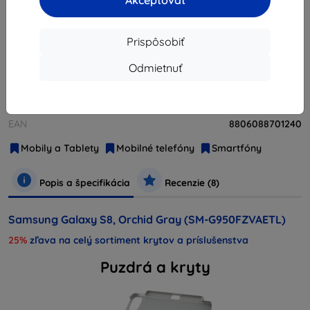
Akceptovať
vypredané
vypredané
Prispôsobiť
Odmietnuť
Výrobca
Samsung
Produktové číslo
SM-G950FZVAETL
EAN
8806088701240
Mobily a Tablety
Mobilné telefóny
Smartfóny
Popis a špecifikácia
Recenzie (8)
Samsung Galaxy S8, Orchid Gray (SM-G950FZVAETL)
25%
zľava na celý sortiment krytov a príslušenstva
Puzdrá a kryty