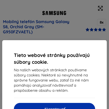
Mobilný telefón Samsung Galaxy
8x
S8, Orchid Gray (SM-
G950FZVAETL)
Kúpte si toto zariadenie a získajte
25% zľavu
na
všetko príslušenstvo k nemu!
Tieto webové stránky používajú
Popis a špecifikácia
súbory cookie.
Cena
Na našich webových stránkach používame
377,10 €
súbory cookies. Niektoré sú nevyhnutné na
339,39 €
správne fungovanie webu, zatiaľ čo iné nám
pomáhajú analyzovať návštevnosť a
prispôsobenie obsahu a reklám.
-10%
Zľava s kupónom
EXTRA10
Do košíka