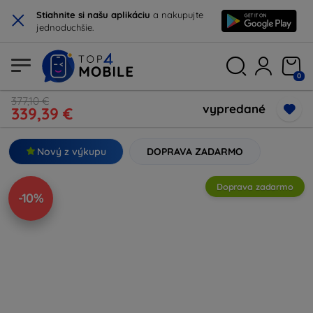
×
Stiahnite si našu aplikáciu
a nakupujte
jednoduchšie.
0
377,10 €
vypredané
339,39 €
Nový z výkupu
DOPRAVA ZADARMO
Doprava zadarmo
-10%