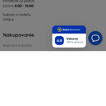
Pondelok až piatok:
Online
8:00 - 16:00
Sobota a nedeľa:
Offline
Nakupovanie
Výborný
4.6
13575 recenzií
Doprava a platba
Blog
Cashback
Vrátenie
Reklamácia
Kontakt
Informácie