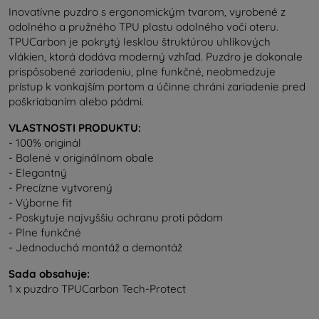
Inovatívne puzdro s ergonomickým tvarom, vyrobené z
odolného a pružného TPU plastu odolného voči oteru.
TPUCarbon je pokrytý lesklou štruktúrou uhlíkových
vlákien, ktorá dodáva moderný vzhľad. Puzdro je dokonale
prispôsobené zariadeniu, plne funkčné, neobmedzuje
prístup k vonkajším portom a účinne chráni zariadenie pred
poškriabaním alebo pádmi.
VLASTNOSTI PRODUKTU:
- 100% originál
- Balené v originálnom obale
- Elegantný
- Precízne vytvorený
- Výborne fit
- Poskytuje najvyššiu ochranu proti pádom
- Plne funkčné
- Jednoduchá montáž a demontáž
Sada obsahuje:
1 x puzdro TPUCarbon Tech-Protect