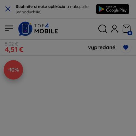
×
Stiahnite si našu aplikáciu
a nakupujte
jednoduchšie.
0
5,02 €
vypredané
4,51 €
-10%