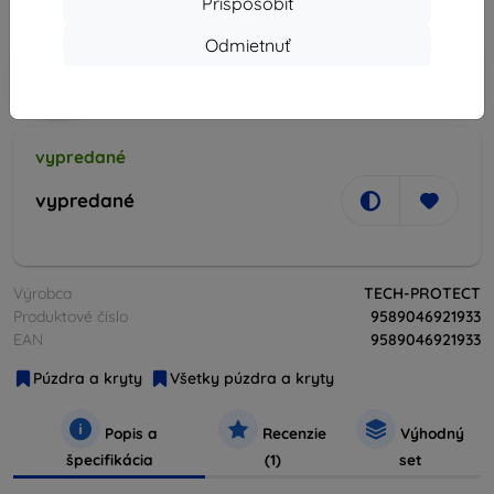
Prispôsobiť
Cena bez DPH
3,67 €
Odmietnuť
-10%
Zľava s kupónom
EXTRA10
Do košíka
vypredané
vypredané
Výrobca
TECH-PROTECT
Produktové číslo
9589046921933
EAN
9589046921933
Púzdra a kryty
Všetky púzdra a kryty
Popis a
Recenzie
Výhodný
špecifikácia
(1)
set