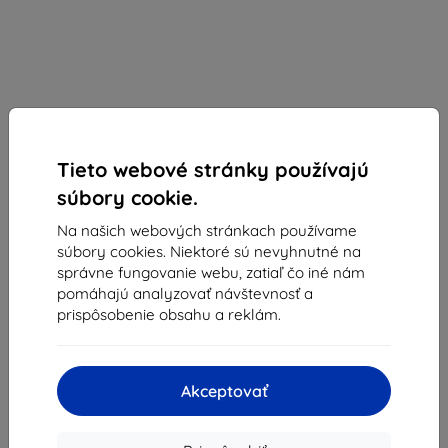
Tieto webové stránky používajú
súbory cookie.
Na našich webových stránkach používame
súbory cookies. Niektoré sú nevyhnutné na
Kryt TECH-PROTECT
1x
správne fungovanie webu, zatiaľ čo iné nám
TPUCARBON XIAOMI REDMI
pomáhajú analyzovať návštevnosť a
NOTE 11 PRO+ PLUS 5G BLACK
prispôsobenie obsahu a reklám.
Vhodné pre:
Xiaomi Redmi Note 11 Pro+
Popis a špecifikácia
Akceptovať
5,02 €
4,51 €