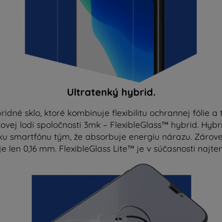
Ultratenký hybrid.
ridné sklo, ktoré kombinuje flexibilitu ochrannej fólie a
jkovej lodi spoločnosti 3mk – FlexibleGlass™ hybrid. Hybr
vku smartfónu tým, že absorbuje energiu nárazu. Zárove
e len 0,16 mm. FlexibleGlass Lite™ je v súčasnosti najte