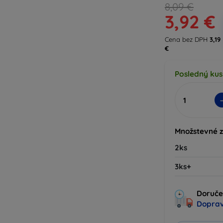
8,09 €
3,92 €
Cena bez DPH
3,19
€
Posledný kus
Množstevné 
2ks
3ks+
Doručen
Doprav