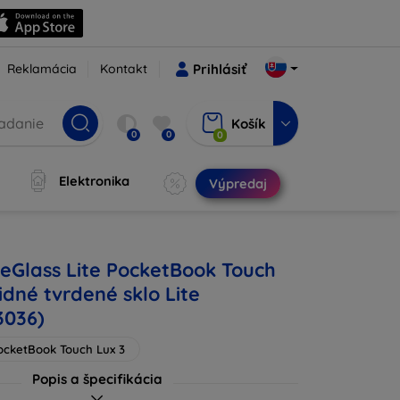
Reklamácia
Kontakt
Prihlásiť
Košík
0
0
0
Elektronika
Výpredaj
leGlass Lite PocketBook Touch
idné tvrdené sklo Lite
3036)
ocketBook Touch Lux 3
Popis a špecifikácia