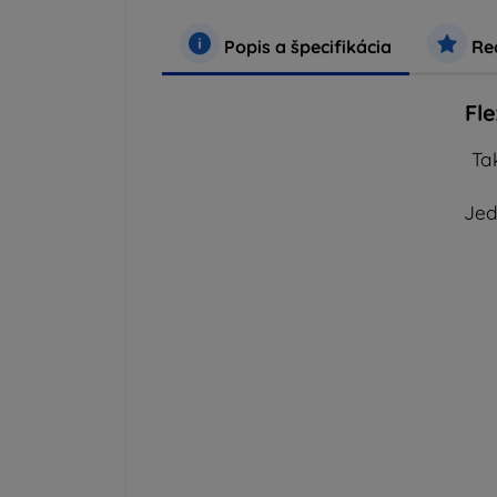
Popis a špecifikácia
Rec
Fl
Ta
Jed