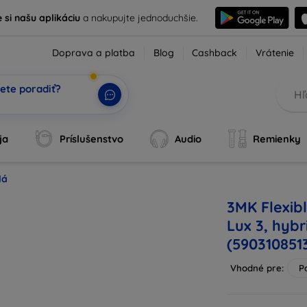
e si našu aplikáciu
a nakupujte jednoduchšie.
Doprava a platba
Blog
Cashback
Vrátenie
ete poradiť?
voj AI
|
ja
Príslušenstvo
Audio
Remienky
lá
3MK Flexib
Lux 3, hybr
(590310851
Vhodné pre:
P