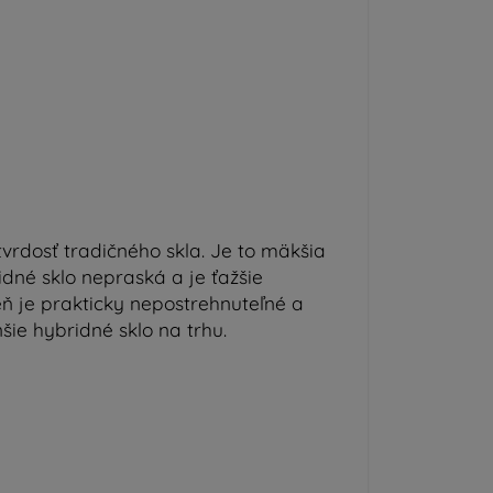
 tvrdosť tradičného skla. Je to mäkšia
idné sklo nepraská a je ťažšie
ň je prakticky nepostrehnuteľné a
nšie hybridné sklo na trhu.