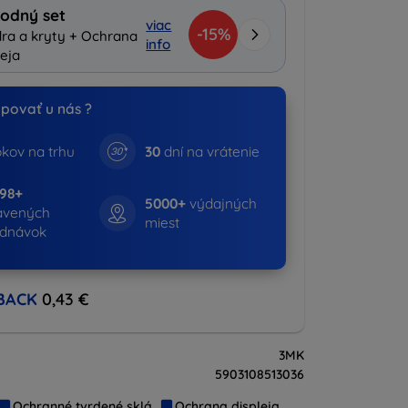
odný set
viac
-15%
ra a kryty + Ochrana
info
leja
povať u nás ?
kov na trhu
30
dní na vrátenie
798+
5000+
výdajných
avených
miest
ednávok
BACK
0,43 €
3MK
5903108513036
Ochranné tvrdené sklá
Ochrana displeja