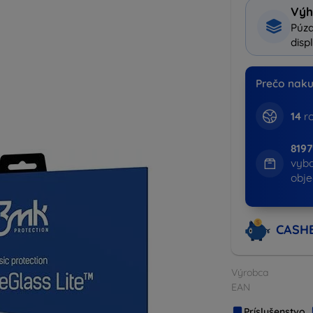
Výh
Púzd
disp
Prečo naku
14
ro
819
vyb
obj
CASH
Výrobca
EAN
Príslušenstvo