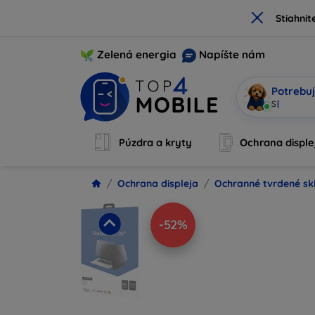
×
Stiahnit
Zelená energia
Napíšte nám
Potrebuj
Som Mobi, t
Púzdra a kryty
Ochrana disple
Ochrana displeja
Ochranné tvrdené sk
-52%