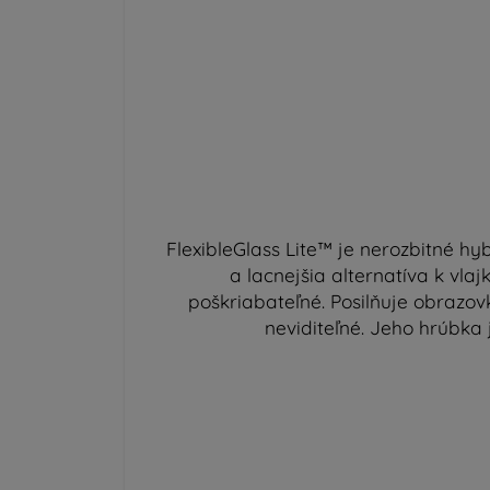
FlexibleGlass Lite™ je nerozbitné hyb
a lacnejšia alternatíva k vla
poškriabateľné. Posilňuje obrazo
neviditeľné. Jeho hrúbka j