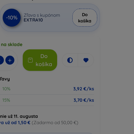
Do
Zľava s kupónom
-10%
EXTRA10
košíka
 na sklade
Do
-
+
košíka
zľavy
10%
3,92 €/ks
15%
3,70 €/ks
ie už 11. augusta
a už od
1,50 €
(Zadarmo od 50,00 €)