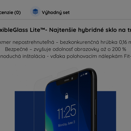
enzie (0)
Výhodný set
exibleGlass Lite™- Najtenšie hybridné sklo na t
kmer nepostrehnuteľná – bezkonkurenčná hrúbka 0,16
Bezpečné – zvyšuje odolnosť obrazovky až o 200 %
noduchá inštalácia - vďaka polohovacím nálepkám Fit