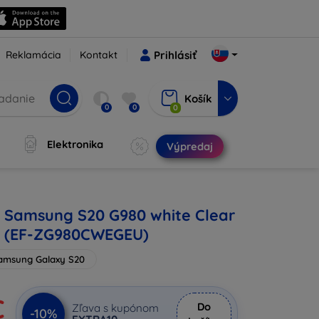
Reklamácia
Kontakt
Prihlásiť
Košík
0
0
0
Elektronika
Výpredaj
i Samsung S20 G980 white Clear
r (EF-ZG980CWEGEU)
amsung Galaxy S20
€
Do
Zľava s kupónom
-10%