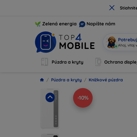
×
Stiahnit
Zelená energia
Napíšte nám
Potrebuj
|
Púzdra a kryty
Ochrana disple
Púzdra a kryty
Knižkové púzdra
-10%