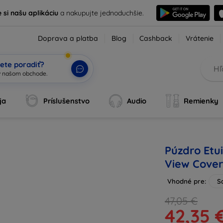
e si našu aplikáciu
a nakupujte jednoduchšie.
Doprava a platba
Blog
Cashback
Vrátenie
ete poradiť?
ja
Príslušenstvo
Audio
Remienky
Púzdro Etu
View Cove
Vhodné pre:
S
47,05 €
42,35 