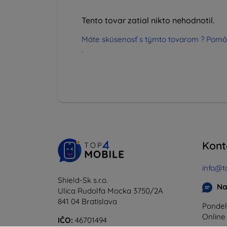
Tento tovar zatial nikto nehodnotil.
Máte skúsenosť s týmto tovarom ? Pomô
.
Kont
info@t
Shield-Sk s.r.o.
Na
Ulica Rudolfa Mocka 3750/2A
841 04 Bratislava
Pondel
Onlin
IČO:
46701494