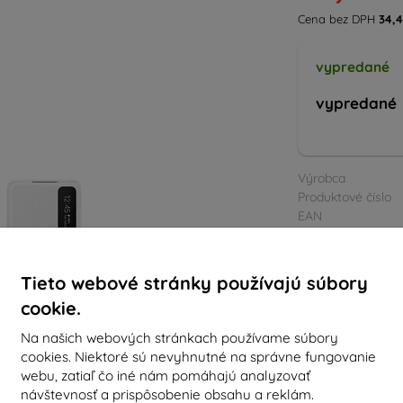
Cena bez DPH
34,4
vypredané
vypredané
Výrobca
Produktové číslo
EAN
Príslušenstvo
Tieto webové stránky používajú súbory
cookie.
Na našich webových stránkach používame súbory
cookies. Niektoré sú nevyhnutné na správne fungovanie
webu, zatiaľ čo iné nám pomáhajú analyzovať
návštevnosť a prispôsobenie obsahu a reklám.