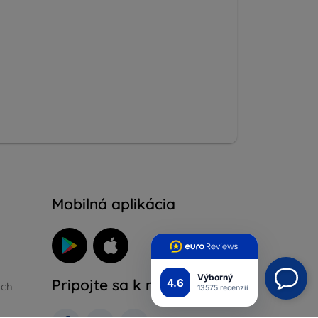
Mobilná aplikácia
Výborný
Pripojte sa k nám
4.6
ých
13575 recenzií