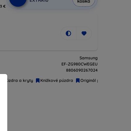
EXTRA10
košíka
3 €
Samsung
EF-ZG980CWEGEU
8806090267024
Púzdra a kryty
Knižkové púzdra
Originál príslušenstvo