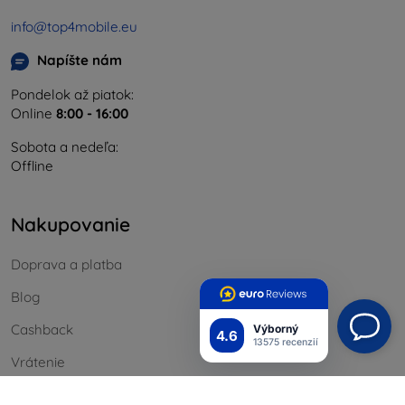
info@top4mobile.eu
Napíšte nám
Pondelok až piatok:
Online
8:00 - 16:00
Sobota a nedeľa:
Offline
Nakupovanie
Doprava a platba
Blog
Cashback
Výborný
4.6
13575 recenzií
Vrátenie
Reklamácia