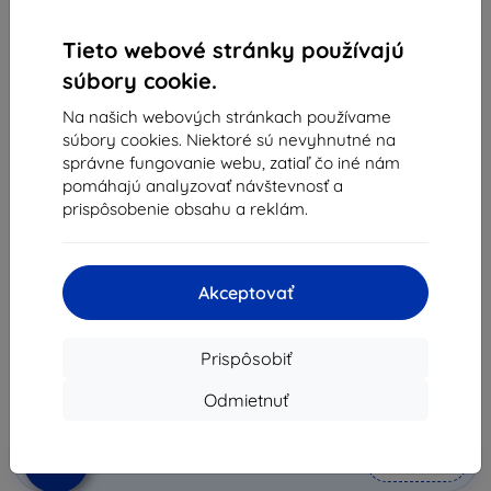
Tieto webové stránky používajú
súbory cookie.
Na našich webových stránkach používame
súbory cookies. Niektoré sú nevyhnutné na
správne fungovanie webu, zatiaľ čo iné nám
pomáhajú analyzovať návštevnosť a
prispôsobenie obsahu a reklám.
Kryt OtterBox - Apple iPad Mini (5th gen)
Symmetry Series Case Clear (77-62210)
Akceptovať
Vhodné pre:
Apple iPad Mini 5
52,18 €
46,96 €
Prispôsobiť
Odmietnuť
Cena bez DPH
38,18 €
-10%
Zľava s kupónom
EXTRA10
Do košíka