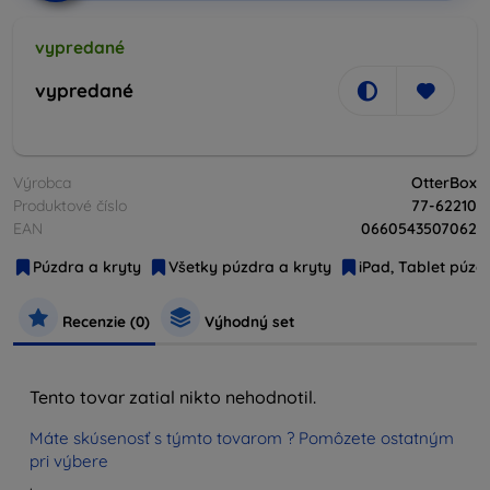
vypredané
vypredané
Výrobca
OtterBox
Produktové číslo
77-62210
EAN
0660543507062
Púzdra a kryty
Všetky púzdra a kryty
iPad, Tablet púzd
Recenzie (0)
Výhodný set
Tento tovar zatial nikto nehodnotil.
Máte skúsenosť s týmto tovarom ? Pomôzete ostatným
pri výbere
.