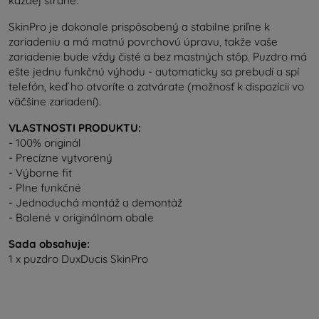
každej strane.
SkinPro je dokonale prispôsobený a stabilne priľne k
zariadeniu a má matnú povrchovú úpravu, takže vaše
zariadenie bude vždy čisté a bez mastných stôp. Puzdro má
ešte jednu funkčnú výhodu - automaticky sa prebudí a spí
telefón, keď ho otvoríte a zatvárate (možnosť k dispozícii vo
väčšine zariadení).
VLASTNOSTI PRODUKTU:
- 100% originál
- Precízne vytvorený
- Výborne fit
- Plne funkčné
- Jednoduchá montáž a demontáž
- Balené v originálnom obale
Sada obsahuje:
1 x puzdro DuxDucis SkinPro