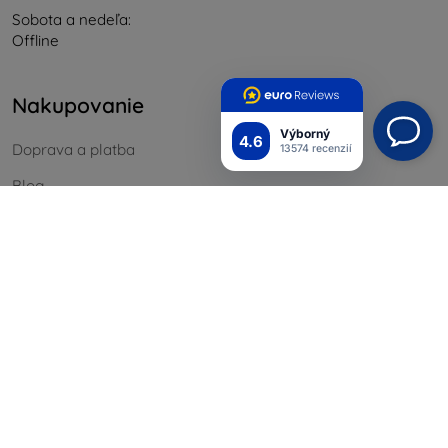
Sobota a nedeľa:
Offline
Nakupovanie
Výborný
4.6
Doprava a platba
13574 recenzií
Blog
Cashback
Vrátenie
Reklamácia
Kontakt
Informácie
Naše značky