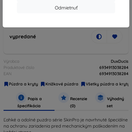
-10%
Zľava s kupónom
EXTRA10
Do košíka
Odmietnuť
vypredané
vypredané
Výrobca
DuxDucis
Produktové číslo
6934913038284
EAN
6934913038284
Púzdra a kryty
Knižkové púzdra
Všetky púzdra a kryty
Popis a
Recenzie
Výhodný
špecifikácia
(0)
set
Ľahké a odolné puzdro série SkinPro je navrhnuté špeciálne
na ochranu zariadenia pred mechanickým poškodením na