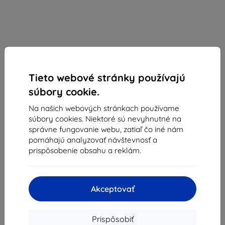
Tieto webové stránky používajú
súbory cookie.
DuxDucis
Na našich webových stránkach používame
súbory cookies. Niektoré sú nevyhnutné na
Púzdro DUXDUCIS SKINPRO GALAXY M53 5G BLACK
správne fungovanie webu, zatiaľ čo iné nám
pomáhajú analyzovať návštevnosť a
Vhodné pre:
Samsung Galaxy M53
prispôsobenie obsahu a reklám.
Popis a špecifikácia
8,09 €
7,28 €
Akceptovať
Cena bez DPH
5,92 €
Prispôsobiť