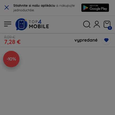
×
Stiahnite si našu aplikáciu
a nakupujte
jednoduchšie.
0
8,09 €
vypredané
7,28 €
-10%