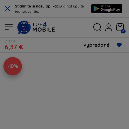
×
Stiahnite si našu aplikáciu
a nakupujte
jednoduchšie.
0
7,07 €
vypredané
6,37 €
-10%