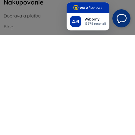
Nakupovanie
Doprava a platba
Výborný
4.6
13575 recenzií
Blog
Cashback
Vrátenie
Reklamácia
Kontakt
Informácie
Naše značky
Vaše cookies
Ochrana osobných údajov
Reklamačný poriadok