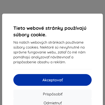
Tieto webové stránky používajú
súbory cookie.
Na našich webových stránkach používame
súbory cookies. Niektoré sú nevyhnutné na
Redukcia SAMSUNG ADAPTER Jack 3.5 TO USB
správne fungovanie webu, zatiaľ čo iné nám
TYPE C (EE-GN930BW) (Unboxed)
pomáhajú analyzovať návštevnosť a
Popis a špecifikácia
prispôsobenie obsahu a reklám.
7,07 €
6,37 €
Akceptovať
Cena bez DPH
5,18 €
Prispôsobiť
-10%
Zľava s kupónom
EXTRA10
Do košíka
Odmietnuť