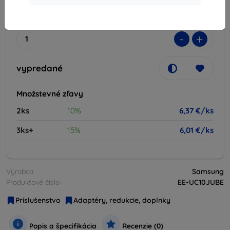
vypredané
-
+
vypredané
Množstevné zľavy
2ks
10%
6,37 €/ks
3ks+
15%
6,01 €/ks
Výrobca
Samsung
Produktové číslo
EE-UC10JUBE
Príslušenstvo
Adaptéry, redukcie, doplnky
Popis a špecifikácia
Recenzie (0)